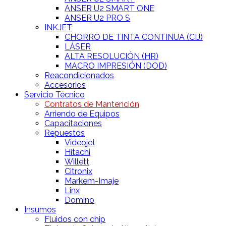
ANSER U2 SMART ONE
ANSER U2 PRO S
INKJET
CHORRO DE TINTA CONTINUA (CIJ)
LÁSER
ALTA RESOLUCIÓN (HR)
MACRO IMPRESIÓN (DOD)
Reacondicionados
Accesorios
Servicio Técnico
Contratos de Mantención
Arriendo de Equipos
Capacitaciones
Repuestos
Videojet
Hitachi
Willett
Citronix
Markem-Imaje
Linx
Domino
Insumos
Fluidos con chip