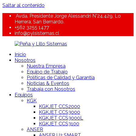
Saltar al contenido
Avda. Presidente Jorge Alessandri N°24.429, Lo
Herrera, San Bernardo.
+562 3255 1477
info@pylsistemas.cl
Inicio
Peña
Trazabilidad,
Nosotros
y
Equipamiento
Nuestra Empresa
Lillo
y
Equipo de Trabajo
Sistemas
Servicios
Políticas de Calidad y Garantía
Noticias & Eventos
Trabaja con Nosotros
Equipos
KGK
KGKJET CCS2000
KGKJET CCS3000
KGKJET CCS3000L
KGKJET CCS3100
ANSER
ANSER U2 SMART