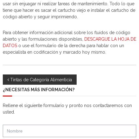
usar sin enjuagar ni realizar tareas de mantenimiento. Todo lo que
tiene que hacer es sacar el cartucho viejo e instalar el cartucho de
código abierto y seguir imprimiendo.
Para obtener información adicional sobre los fluidos de código
abierto y las formulaciones disponibles,
DESCARGUE LA HOJA DE
DATOS
o use el formulario de la derecha para hablar con un
especialista en codificación y marcado hoy mismo.
N
Tintas de Categoría Alimenticia
¿NECESITAS MÁS INFORMACIÓN?
a
Rellene el siguiente formulario y pronto nos contactaremos con
v
usted.
e
g