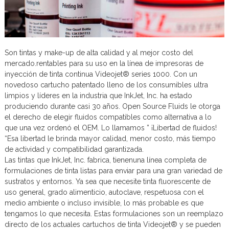
o
y
S
e
r
Son tintas y make-up de alta calidad y al mejor costo del
v
i
mercado.rentables para su uso en la línea de impresoras de
c
inyección de tinta continua Videojet® series 1000. Con un
i
novedoso cartucho patentado lleno de los consumibles ultra
o
limpios y líderes en la industria que InkJet, Inc. ha estado
s
produciendo durante casi 30 años. Open Source Fluids le otorga
el derecho de elegir fluidos compatibles como alternativa a lo
que una vez ordenó el OEM. Lo llamamos ” ¡Libertad de fluidos!
“Esa libertad le brinda mayor calidad, menor costo, más tiempo
de actividad y compatibilidad garantizada.
Las tintas que InkJet, Inc. fabrica, tienenuna línea completa de
formulaciones de tinta listas para enviar para una gran variedad de
sustratos y entornos. Ya sea que necesite tinta fluorescente de
uso general, grado alimenticio, autoclave, respetuosa con el
medio ambiente o incluso invisible, lo más probable es que
tengamos lo que necesita. Estas formulaciones son un reemplazo
directo de los actuales cartuchos de tinta Videojet® y se pueden