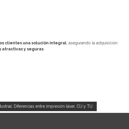
s clientes una solución integral
, asegurando la adquisición
s atractivas y seguras
.
trial: Diferencias entre impresión láser, CIJ y TIJ