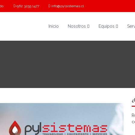
do.
+562 3255 1477
info@pylsistemas.cl
Inicio
Nosotros
Equipos
Ser
¿
R
c