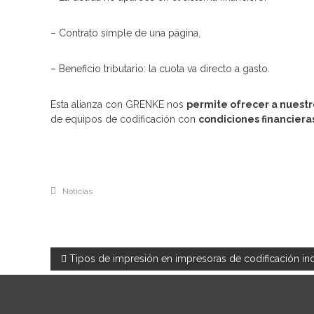
– Contrato simple de una página.
– Beneficio tributario: la cuota va directo a gasto.
Esta alianza con GRENKE nos
permite ofrecer a nuestro
de equipos de codificación con
condiciones financiera
Noticias
N
Tipos de impresión en impresoras de codificación indus
a